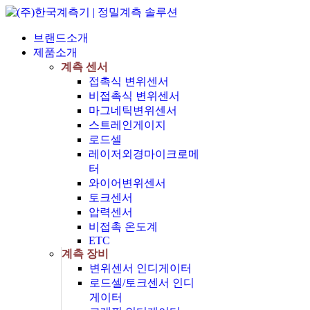
브랜드소개
제품소개
계측 센서
접촉식 변위센서
비접촉식 변위센서
마그네틱변위센서
스트레인게이지
로드셀
레이저외경마이크로메
터
와이어변위센서
토크센서
압력센서
비접촉 온도계
ETC
계측 장비
변위센서 인디게이터
로드셀/토크센서 인디
게이터