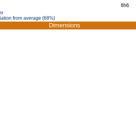
8h6
er
viation from average (68%)
Dimensions