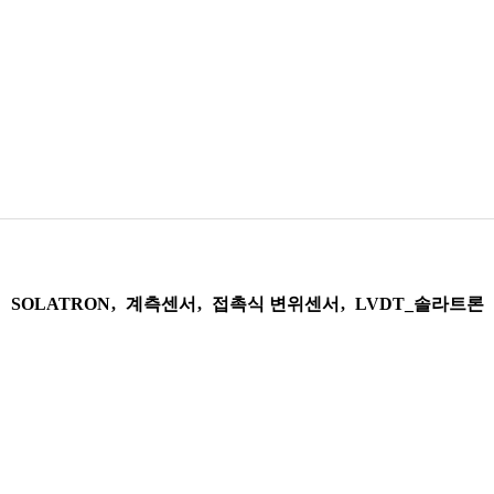
SOLATRON
,
계측센서
,
접촉식 변위센서
,
LVDT_솔라트론