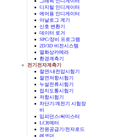
그래픽 인디게이터
디지털 인디게이터
에어용 인디게이터
아날로그 계기
신호 변환기
데이터 로거
SPC/장비 프로그램
2D/3D 비전시스템
열화상카메라
환경계측기
전기전자계측기
절연/내전압시험기
절연저항시험기
누설전류시험기
접지도통시험기
저항시험기
차단기/계전기 시험장
비
임피던스/써미스터
LCR메터
전원공급기/전자로드
레코더