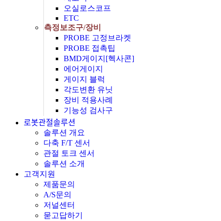
오실로스코프
ETC
측정보조구/장비
PROBE 고정브라켓
PROBE 접촉팁
BMD게이지[헥사콘]
에어게이지
게이지 블럭
각도변환 유닛
장비 적용사례
기능성 검사구
로봇관절솔루션
솔루션 개요
다축 F/T 센서
관절 토크 센서
솔루션 소개
고객지원
제품문의
A/S문의
저널센터
묻고답하기