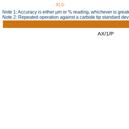
치수
Note 1: Accuracy is either μm or % reading, whichever is great
Note 2: Repeated operation against a carbide tip standard de
AX/1/P