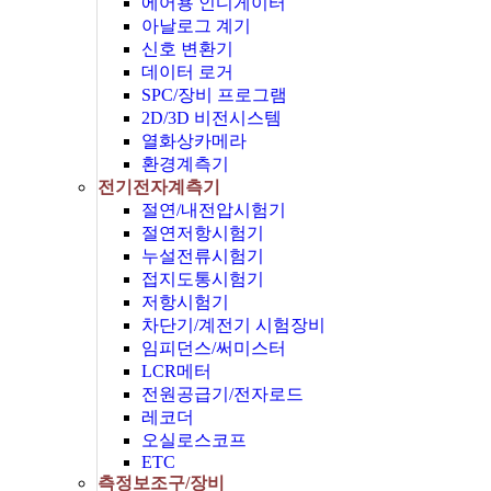
에어용 인디게이터
아날로그 계기
신호 변환기
데이터 로거
SPC/장비 프로그램
2D/3D 비전시스템
열화상카메라
환경계측기
전기전자계측기
절연/내전압시험기
절연저항시험기
누설전류시험기
접지도통시험기
저항시험기
차단기/계전기 시험장비
임피던스/써미스터
LCR메터
전원공급기/전자로드
레코더
오실로스코프
ETC
측정보조구/장비