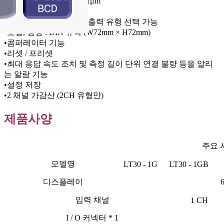
•최소 표시 resolution : 0.1μm
•원점 검출 기능
•BCD 또는 RS - 232C 입출력 유형 선택 가능
•소형, 경량 : DIN 규격 (W72mm × H72mm)
•콤퍼레이터 기능
•리셋 / 프리셋
•최대 응답 속도 조치 및 측정 길이 단위 연결 불량 등을 알리
는 알람 기능
•설정 저장
•2 채널 가감산 (2CH 유형만)
제품사양
주요 
모델명
LT30 - 1G
LT30 - 1GB
디스플레이
입력 채널
1 CH
I / O 커넥터 * 1