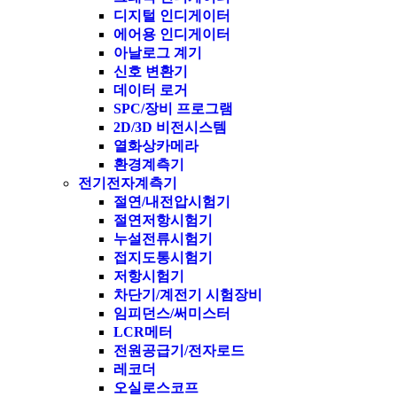
디지털 인디게이터
에어용 인디게이터
아날로그 계기
신호 변환기
데이터 로거
SPC/장비 프로그램
2D/3D 비전시스템
열화상카메라
환경계측기
전기전자계측기
절연/내전압시험기
절연저항시험기
누설전류시험기
접지도통시험기
저항시험기
차단기/계전기 시험장비
임피던스/써미스터
LCR메터
전원공급기/전자로드
레코더
오실로스코프