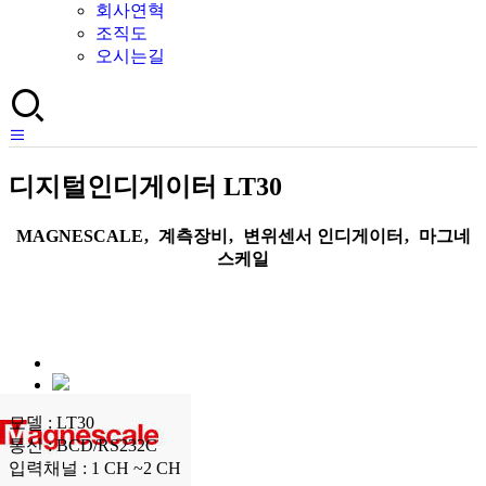
회사연혁
조직도
오시는길
디지털인디게이터 LT30
MAGNESCALE
,
계측장비
,
변위센서 인디게이터
,
마그네
스케일
모델 : LT30
통신 : BCD/RS232C
입력채널 : 1 CH ~2 CH