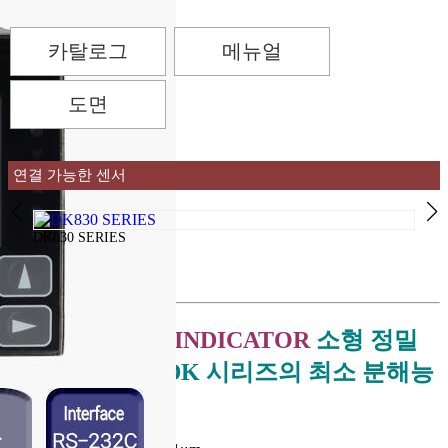
카탈로그
메뉴얼
도면
연결 가능한 센서
DK830 SERIES
DK81
Product Details
LT30 DIGITAL INDICATOR
소형 정밀
디지털 게이지 DK 시리즈의 최소 분해능
은 0.1μm