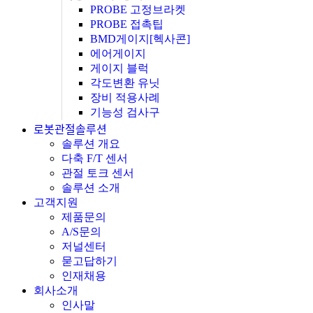
PROBE 고정브라켓
PROBE 접촉팁
BMD게이지[헥사콘]
에어게이지
게이지 블럭
각도변환 유닛
장비 적용사례
기능성 검사구
로봇관절솔루션
솔루션 개요
다축 F/T 센서
관절 토크 센서
솔루션 소개
고객지원
제품문의
A/S문의
저널센터
묻고답하기
인재채용
회사소개
인사말