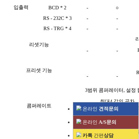
입출력
BCD * 2
-
○
RS - 232C * 3
-
-
RS - TRG * 4
-
-
리
리셋기능
-
-
프리셋 기능
-
-
3범위 콤퍼레이터, 설정 합
최대4 값의 공차
콤퍼레이트
설정 가능 (키입
온라인
견적문의
-
력), BCD 단자
로 전환 가능
온라인
A/S문의
최대값, 최소값, P-P 값 I
카톡
간편
상담