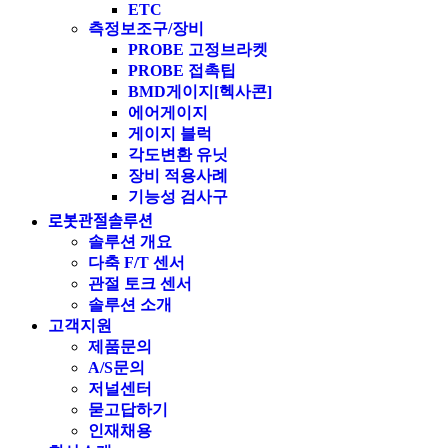
ETC
측정보조구/장비
PROBE 고정브라켓
PROBE 접촉팁
BMD게이지[헥사콘]
에어게이지
게이지 블럭
각도변환 유닛
장비 적용사례
기능성 검사구
로봇관절솔루션
솔루션 개요
다축 F/T 센서
관절 토크 센서
솔루션 소개
고객지원
제품문의
A/S문의
저널센터
묻고답하기
인재채용