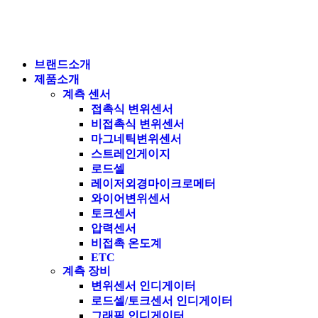
브랜드소개
제품소개
계측 센서
접촉식 변위센서
비접촉식 변위센서
마그네틱변위센서
스트레인게이지
로드셀
레이저외경마이크로메터
와이어변위센서
토크센서
압력센서
비접촉 온도계
ETC
계측 장비
변위센서 인디게이터
로드셀/토크센서 인디게이터
그래픽 인디게이터