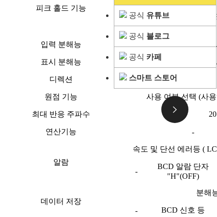
피크 홀드 기능
공식
유튜브
-
-
공식
블로그
입력 분해능
0.0001 mm, 
공식
카페
표시 분해능
0.0001 mm, 
스마트 스토어
디렉션
원점 기능
사용 여부 선택 (사용
최대 반응 주파수
2
연산기능
-
속도 및 단선 에러등 ( LCD
알람
BCD 알람 단자
-
"H"(OFF)
분해능
데이터 저장
BCD 신호 등
-