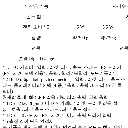
키 잠금 기능
자리수 
온도 범위
전력 소비 * 5
5 W
5.5 W
질량
약 200 g
약 230 g
전원
전원 
연결 Digital Gauge
* 1. I / O 커넥터 : 입력 : 리셋, 피크, 홀드, 스타트 , RS 트리거
(RS - 232C 모델 전용) / 출력 : 합격 / 불합격 (포토커플러)
* 2 BCD (36pin half-pitch connector ) : 입력 : 리셋, 피크 -홀드 스
타트, 콤퍼레이터값 선택 (4 종) / 출력 : 출력 : 6 자리 (오픈 콜
렉터)
현재값 최대, 최소,P-P 값을 선택 따라 출력, 알람 출력
* 3 RS - 232C (8pin 미니 DIN 커넥터) 리셋, 프리셋 값을 설
정・호출 , 피크-홀드 스타트 , 피크-홀드 정지
* 4 RS - TRG 단자 : RS - 232C 데이터 출력 트리거 입력
* 5 측정 길이 단위 연결시
본 제품은 개선 위해 예고없이 변경될 수 있으므로 최신 사양