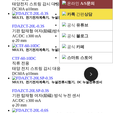
온라인
A/S문의
태양전지 스트링 감시 대응
DC30A φ10mm
카톡
간편
상담
MULTI
,
전기전자계측기
,
누설전류시험기
,
DC 누설전류센서
공식
유튜브
FDAZCT-20L-0.3S
기판 탑재형 여자(励磁)방식 누전 센서
공식
블로그
AC/DC ±300 mA
φ 20 mm
공식
카페
MULTI
,
전기전자계측기
,
누설전류시험기
,
DC 누설전류센서
스마트 스토어
CTF-60-10DC
직류 전용
태양 전지 스트링 감시 대응
DC60A φ10mm
MULTI
,
전기전자계측기
,
누설전류시험기
,
DC 누설전류센서
FDAZCT-20LSP-0.3S
기판 탑재형 여자(励磁) 방식 누전 센서
AC/DC ±300 mA
φ 20 mm