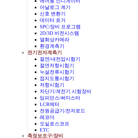
에어용 인디게이터
아날로그 계기
신호 변환기
데이터 로거
SPC/장비 프로그램
2D/3D 비전시스템
열화상카메라
환경계측기
전기전자계측기
절연/내전압시험기
절연저항시험기
누설전류시험기
접지도통시험기
저항시험기
차단기/계전기 시험장비
임피던스/써미스터
LCR메터
전원공급기/전자로드
레코더
오실로스코프
ETC
측정보조구/장비