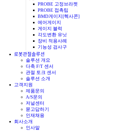
PROBE 고정브라켓
PROBE 접촉팁
BMD게이지[헥사콘]
에어게이지
게이지 블럭
각도변환 유닛
장비 적용사례
기능성 검사구
로봇관절솔루션
솔루션 개요
다축 F/T 센서
관절 토크 센서
솔루션 소개
고객지원
제품문의
A/S문의
저널센터
묻고답하기
인재채용
회사소개
인사말