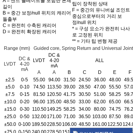
A = 엔드 플레이트를 포함한 본체
팁이 장착된 상태
길이
F = 중간의 유니버설 조인트
B = 중간 보정/null 위치의 캐리어
중심으로부터의 거리 보
돌출부
정/null 위치
C = 완전히 수축된 캐리어
* = 구성 요소가 완전히 나사
D = 완전히 확장된 캐리어
로 고정된 위치
** = 기타 팁 변형 제공
Range (mm)
Guided core, Spring Return and Universal Join
DC &
DC &
LVDT
4-20
ALL
LVDT
4-20
mA
mA
A
A
B
C
D
E
F
±2.5
0-5
55.00
94.00
31.50
24.50
36.00
48.00
49.
±5.0
0-10
74.50
113.50
39.00
28.50
47.00
55.50
57.
±7.5
0-15
81.50
120.50
41.75
30.50
51.00
58.25
59.
±10.0
0-20
96.00
135.00
48.50
33.00
62.00
65.00
66.
±15.0
0-30
110.50
149.25
58.25
34.00
80.00
74.75
76.
±25.0
0-50
132.00
171.00
71.00
36.50
103.00
87.50
89.
±50.0
0-100
189.50
228.50
106.00
48.50
161.00
122.50
124.
±75.0
0-150
240.00
278.50
151.75
69.00
232.00
168.25
169.