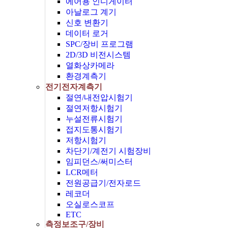
에어용 인디게이터
아날로그 계기
신호 변환기
데이터 로거
SPC/장비 프로그램
2D/3D 비전시스템
열화상카메라
환경계측기
전기전자계측기
절연/내전압시험기
절연저항시험기
누설전류시험기
접지도통시험기
저항시험기
차단기/계전기 시험장비
임피던스/써미스터
LCR메터
전원공급기/전자로드
레코더
오실로스코프
ETC
측정보조구/장비