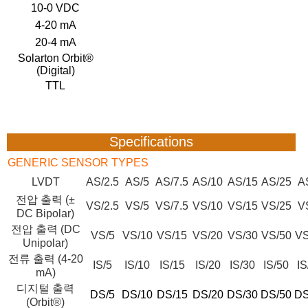
10-0 VDC
4-20 mA
20-4 mA
Solarton Orbit®
(Digital)
TTL
Specifications
GENERIC SENSOR TYPES
LVDT
AS/2.5
AS/5
AS/7.5
AS/10
AS/15
AS/25
A
전압 출력 (±
VS/2.5
VS/5
VS/7.5
VS/10
VS/15
VS/25
V
DC Bipolar)
전압 출력 (DC
VS/5
VS/10
VS/15
VS/20
VS/30
VS/50
VS
Unipolar)
전류 출력 (4-20
IS/5
IS/10
IS/15
IS/20
IS/30
IS/50
IS
mA)
디지털 출력
DS/5
DS/10
DS/15
DS/20
DS/30
DS/50
DS
(Orbit®)