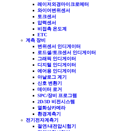
레이저외경마이크로메터
와이어변위센서
토크센서
압력센서
비접촉 온도계
ETC
계측 장비
변위센서 인디게이터
로드셀/토크센서 인디게이터
그래픽 인디게이터
디지털 인디게이터
에어용 인디게이터
아날로그 계기
신호 변환기
데이터 로거
SPC/장비 프로그램
2D/3D 비전시스템
열화상카메라
환경계측기
전기전자계측기
절연/내전압시험기