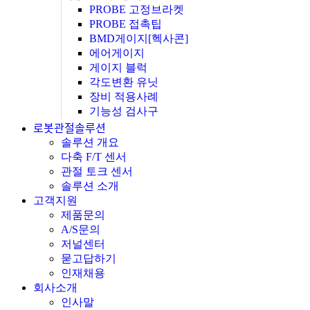
PROBE 고정브라켓
PROBE 접촉팁
BMD게이지[헥사콘]
에어게이지
게이지 블럭
각도변환 유닛
장비 적용사례
기능성 검사구
로봇관절솔루션
솔루션 개요
다축 F/T 센서
관절 토크 센서
솔루션 소개
고객지원
제품문의
A/S문의
저널센터
묻고답하기
인재채용
회사소개
인사말