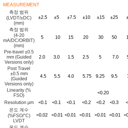
MEASUREMENT
측정 범위
±2.5
±5
±7.5
±10
±15
±25
(LVDT/±DC)
(mm)
측정 범위
(4-20
5
10
15
20
30
50
mA/DC/ORBIT)
(mm)
Pre-travel ±0.5
mm (Guided
2.0
3.0
1.5
2.5
5
7.0
Versions only)
Post Travel
±0.5 mm
4.5
5.5
4.0
5.75
9.25
9.5
(Guided
Versions only)
Linearity (%
<0.20
FSO)
Resolution μm
<0.1
<0.1
<0.1
<0.2
<0.2
<0.3
<
온도 계수
<0.02
<0.01
<0.01
<0.01
<0.01
<0.01
<
(%FSO/°C)
LVDT
온도 계수