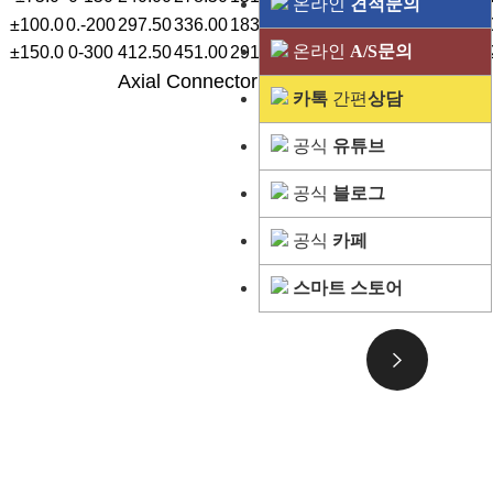
온라인
견적문의
±100.0
0.-200
297.50
336.00
183.00
71.50
292.00
199.50
201.
온라인
A/S문의
±150.0
0-300
412.50
451.00
291.25
122.50
458.00
307.75
309.
Axial Connector Guided Core
카톡
간편
상담
공식
유튜브
공식
블로그
공식
카페
스마트 스토어