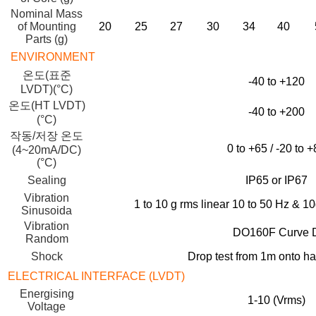
Nominal Mass
of Mounting
20
25
27
30
34
40
Parts (g)
ENVIRONMENT
온도(표준
-40 to +120
LVDT)(°C)
온도(HT LVDT)
-40 to +200
(°C)
작동/저장 온도
0 to +65 / -20 to 
(4~20mA/DC)
(°C)
Sealing
IP65 or IP67
Vibration
1 to 10 g rms linear 10 to 50 Hz & 1
Sinusoida
Vibration
DO160F Curve 
Random
Shock
Drop test from 1m onto ha
ELECTRICAL INTERFACE (LVDT)
Energising
1-10 (Vrms)
Voltage