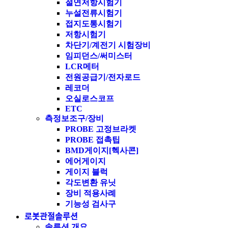
절연저항시험기
누설전류시험기
접지도통시험기
저항시험기
차단기/계전기 시험장비
임피던스/써미스터
LCR메터
전원공급기/전자로드
레코더
오실로스코프
ETC
측정보조구/장비
PROBE 고정브라켓
PROBE 접촉팁
BMD게이지[헥사콘]
에어게이지
게이지 블럭
각도변환 유닛
장비 적용사례
기능성 검사구
로봇관절솔루션
솔루션 개요