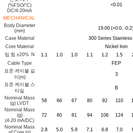
<0.01
(%FSO/°C)
DC/4-20mA
MECHANICAL
Body Diameter
19.00 (+0.0, -0.2
(mm)
Case Material
300 Series Stainless
Core Material
Nickel Iron
팁 힘 ±20% N
1.1
1.0
1.0
1.1
1.2
1.5
Cable Type
FEP
표준 케이블 길
3
이(m)
표준 케이블 스
B
타일
Nominal Mass
58
66
67
80
92
110
(g) LVDT
Nominal Mass
(g)
72
80
81
94
106
124
(4-20 mA/DC)
Nominal Mass
2.8
5.0
5.9
7.1
6.8
7.0
of Core (g)