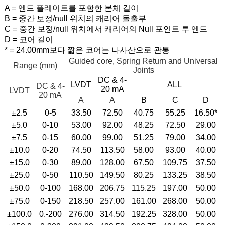
A = 엔드 플레이트를 포함한 본체 길이
B = 중간 보정/null 위치의 캐리어 돌출부
C = 중간 보정/null 위치에서 캐리어의 Null 포인트 투 엔드
D = 코어 길이
* = 24.00mm보다 짧은 코어는 나사산으로 관통
Guided core, Spring Return and Universal
Range (mm)
Joints
DC & 4-
LVDT
ALL
DC & 4-
20 mA
LVDT
20 mA
A
A
B
C
D
±2.5
0-5
33.50
72.50
40.75
55.25
16.50*
±5.0
0-10
53.00
92.00
48.25
72.50
29.00
±7.5
0-15
60.00
99.00
51.25
79.00
34.00
±10.0
0-20
74.50
113.50
58.00
93.00
40.00
±15.0
0-30
89.00
128.00
67.50
109.75
37.50
±25.0
0-50
110.50
149.50
80.25
133.25
38.50
±50.0
0-100
168.00
206.75
115.25
197.00
50.00
±75.0
0-150
218.50
257.00
161.00
268.00
50.00
±100.0
0.-200
276.00
314.50
192.25
328.00
50.00