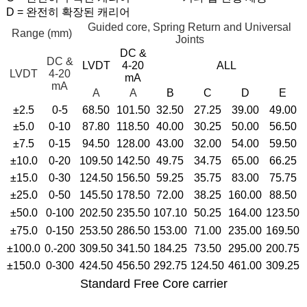
D = 완전히 확장된 캐리어
Guided core, Spring Return and Universal
Range (mm)
Joints
DC &
DC &
LVDT
4-20
ALL
LVDT
4-20
mA
mA
A
A
B
C
D
E
±2.5
0-5
68.50
101.50
32.50
27.25
39.00
49.00
±5.0
0-10
87.80
118.50
40.00
30.25
50.00
56.50
±7.5
0-15
94.50
128.00
43.00
32.00
54.00
59.50
±10.0
0-20
109.50
142.50
49.75
34.75
65.00
66.25
±15.0
0-30
124.50
156.50
59.25
35.75
83.00
75.75
±25.0
0-50
145.50
178.50
72.00
38.25
160.00
88.50
±50.0
0-100
202.50
235.50
107.10
50.25
164.00
123.50
±75.0
0-150
253.50
286.50
153.00
71.00
235.00
169.50
±100.0
0.-200
309.50
341.50
184.25
73.50
295.00
200.75
±150.0
0-300
424.50
456.50
292.75
124.50
461.00
309.25
Standard Free Core carrier