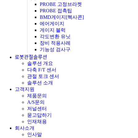
PROBE 고정브라켓
PROBE 접촉팁
BMD게이지[헥사콘]
에어게이지
게이지 블럭
각도변환 유닛
장비 적용사례
기능성 검사구
로봇관절솔루션
솔루션 개요
다축 F/T 센서
관절 토크 센서
솔루션 소개
고객지원
제품문의
A/S문의
저널센터
묻고답하기
인재채용
회사소개
인사말