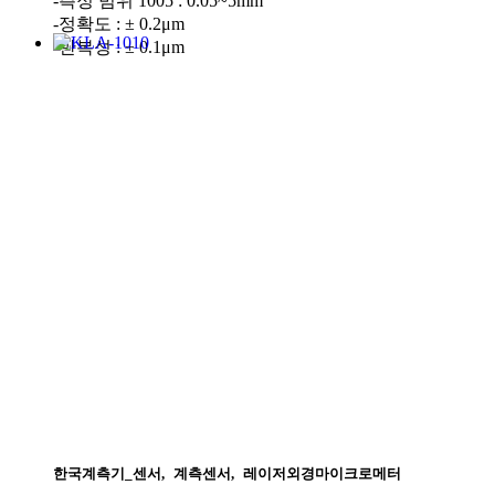
-측정 범위 1005 : 0.05~5mm
-정확도 : ± 0.2μm
-반복성 : ± 0.1μm
한국계측기_센서
,
계측센서
,
레이저외경마이크로메터