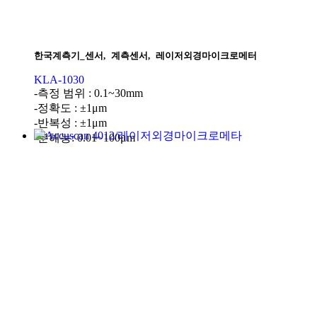
한국계측기_센서
,
계측센서
,
레이저외경마이크로메터
KLA-1030
-측정 범위 : 0.1~30mm
-정확도 : ±1μm
-반복성 : ±1μm
-분해능: 0.01~100μm