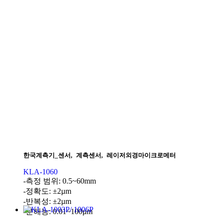
한국계측기_센서
,
계측센서
,
레이저외경마이크로메터
KLA-1060
-측정 범위: 0.5~60mm
-정확도: ±2µm
-반복성: ±2µm
-분해능: 0.01~100µm