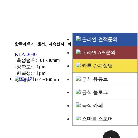
온라인
견적문의
한국계측기_센서
,
계측센서
,
레이저외경마이크로메터
온라인
A/S문의
KLA-2030
-측정범위: 0.1~30mm
카톡
간편
상담
-정확도: ±1µm
-반복성: ±1µm
공식
유튜브
-분해능: 0.01~100µm
공식
블로그
공식
카페
스마트 스토어