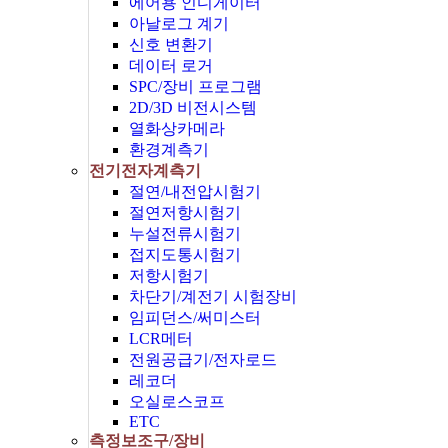
에어용 인디게이터
아날로그 계기
신호 변환기
데이터 로거
SPC/장비 프로그램
2D/3D 비전시스템
열화상카메라
환경계측기
전기전자계측기
절연/내전압시험기
절연저항시험기
누설전류시험기
접지도통시험기
저항시험기
차단기/계전기 시험장비
임피던스/써미스터
LCR메터
전원공급기/전자로드
레코더
오실로스코프
ETC
측정보조구/장비