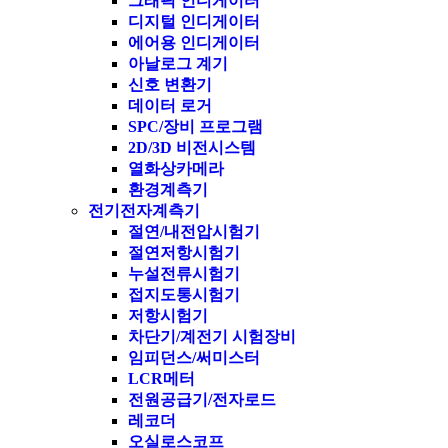
그래픽 인디게이터
디지털 인디게이터
에어용 인디게이터
아날로그 계기
신호 변환기
데이터 로거
SPC/장비 프로그램
2D/3D 비전시스템
열화상카메라
환경계측기
전기전자계측기
절연/내전압시험기
절연저항시험기
누설전류시험기
접지도통시험기
저항시험기
차단기/계전기 시험장비
임피던스/써미스터
LCR메터
전원공급기/전자로드
레코더
오실로스코프