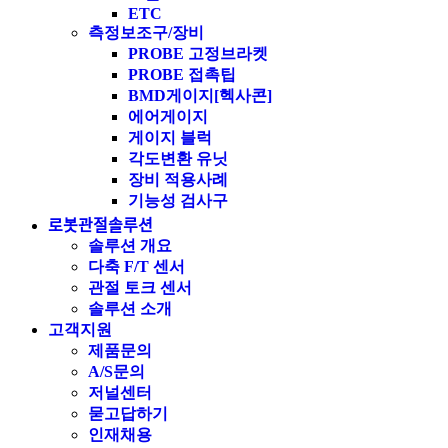
ETC
측정보조구/장비
PROBE 고정브라켓
PROBE 접촉팁
BMD게이지[헥사콘]
에어게이지
게이지 블럭
각도변환 유닛
장비 적용사례
기능성 검사구
로봇관절솔루션
솔루션 개요
다축 F/T 센서
관절 토크 센서
솔루션 소개
고객지원
제품문의
A/S문의
저널센터
묻고답하기
인재채용