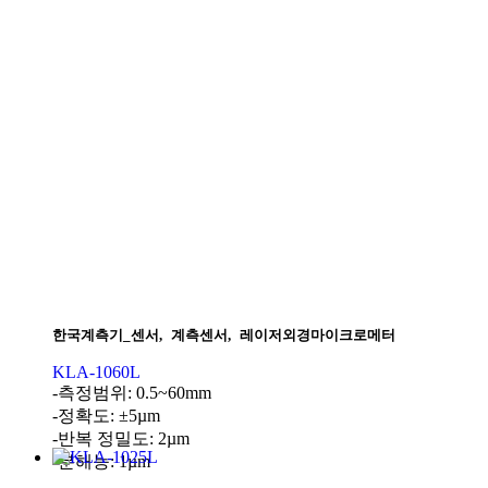
한국계측기_센서
,
계측센서
,
레이저외경마이크로메터
KLA-1060L
-측정범위: 0.5~60mm
-정확도: ±5µm
-반복 정밀도: 2µm
-분해능: 1µm