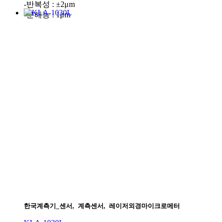
-반복성 : ±2μm
-분해능 : 1μm
한국계측기_센서
,
계측센서
,
레이저외경마이크로메터