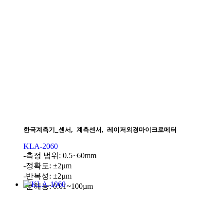
한국계측기_센서
,
계측센서
,
레이저외경마이크로메터
KLA-2060
-측정 범위: 0.5~60mm
-정확도: ±2µm
-반복성: ±2µm
-분해능: 0.01~100µm