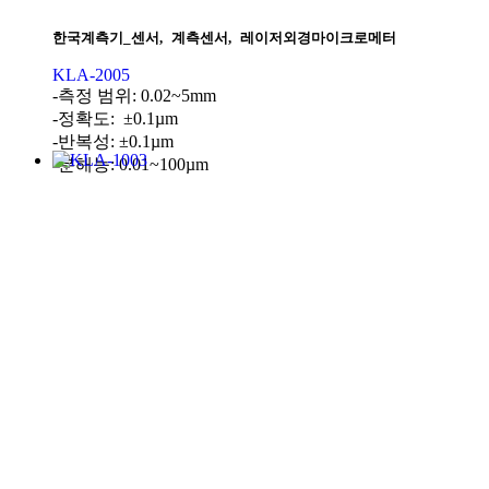
한국계측기_센서
,
계측센서
,
레이저외경마이크로메터
KLA-2005
-측정 범위: 0.02~5mm
-정확도: ±0.1µm
-반복성: ±0.1µm
-분해능: 0.01~100µm