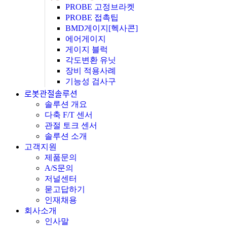
PROBE 고정브라켓
PROBE 접촉팁
BMD게이지[헥사콘]
에어게이지
게이지 블럭
각도변환 유닛
장비 적용사례
기능성 검사구
로봇관절솔루션
솔루션 개요
다축 F/T 센서
관절 토크 센서
솔루션 소개
고객지원
제품문의
A/S문의
저널센터
묻고답하기
인재채용
회사소개
인사말