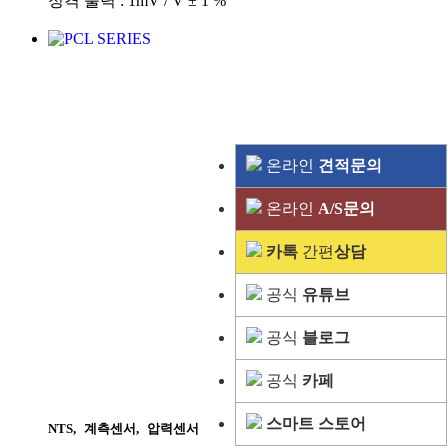
정격 출력 : 1mV / V ± 1 %
온라인
견적문의
온라인
A/S문의
카톡
간편
상담
공식
유튜브
공식
블로그
공식
카페
스마트 스토어
NTS
,
계측센서
,
압력센서