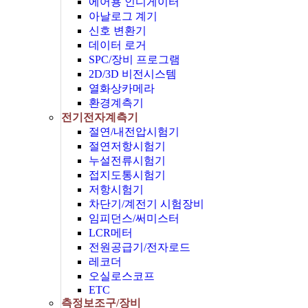
에어용 인디게이터
아날로그 계기
신호 변환기
데이터 로거
SPC/장비 프로그램
2D/3D 비전시스템
열화상카메라
환경계측기
전기전자계측기
절연/내전압시험기
절연저항시험기
누설전류시험기
접지도통시험기
저항시험기
차단기/계전기 시험장비
임피던스/써미스터
LCR메터
전원공급기/전자로드
레코더
오실로스코프
ETC
측정보조구/장비