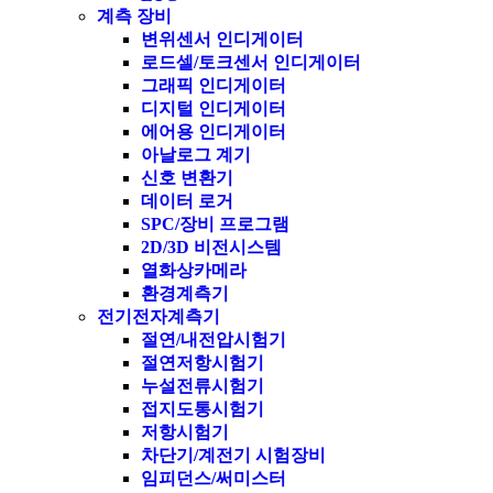
계측 장비
변위센서 인디게이터
로드셀/토크센서 인디게이터
그래픽 인디게이터
디지털 인디게이터
에어용 인디게이터
아날로그 계기
신호 변환기
데이터 로거
SPC/장비 프로그램
2D/3D 비전시스템
열화상카메라
환경계측기
전기전자계측기
절연/내전압시험기
절연저항시험기
누설전류시험기
접지도통시험기
저항시험기
차단기/계전기 시험장비
임피던스/써미스터