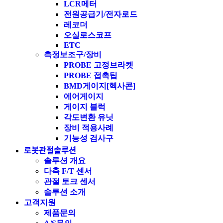
LCR메터
전원공급기/전자로드
레코더
오실로스코프
ETC
측정보조구/장비
PROBE 고정브라켓
PROBE 접촉팁
BMD게이지[헥사콘]
에어게이지
게이지 블럭
각도변환 유닛
장비 적용사례
기능성 검사구
로봇관절솔루션
솔루션 개요
다축 F/T 센서
관절 토크 센서
솔루션 소개
고객지원
제품문의