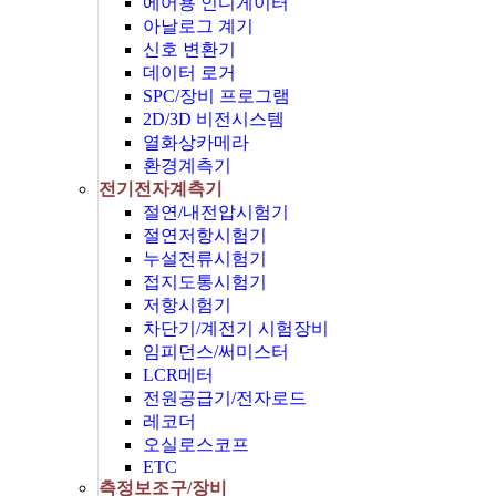
에어용 인디게이터
아날로그 계기
신호 변환기
데이터 로거
SPC/장비 프로그램
2D/3D 비전시스템
열화상카메라
환경계측기
전기전자계측기
절연/내전압시험기
절연저항시험기
누설전류시험기
접지도통시험기
저항시험기
차단기/계전기 시험장비
임피던스/써미스터
LCR메터
전원공급기/전자로드
레코더
오실로스코프
ETC
측정보조구/장비