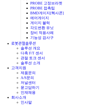
PROBE 고정브라켓
PROBE 접촉팁
BMD게이지[헥사콘]
에어게이지
게이지 블럭
각도변환 유닛
장비 적용사례
기능성 검사구
로봇관절솔루션
솔루션 개요
다축 F/T 센서
관절 토크 센서
솔루션 소개
고객지원
제품문의
A/S문의
저널센터
묻고답하기
인재채용
회사소개
인사말