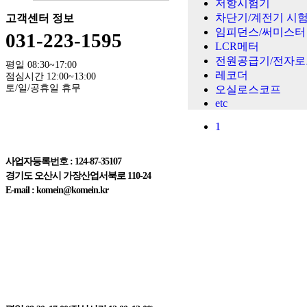
저항시험기
차단기/계전기 시
고객센터 정보
임피던스/써미스터
031-223-1595
LCR메터
전원공급기/전자로
평일 08:30~17:00
레코더
점심시간 12:00~13:00
토/일/공휴일 휴무
오실로스코프
etc
1
주식회사 한국계측기
사업자등록번호 : 124-87-35107
경기도 오산시 가장산업서북로 110-24
E-mail : komein@komein.kr
고객센터 정보
031-223-1595