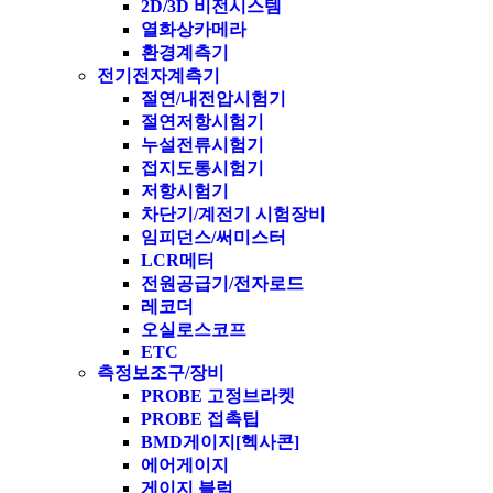
2D/3D 비전시스템
열화상카메라
환경계측기
전기전자계측기
절연/내전압시험기
절연저항시험기
누설전류시험기
접지도통시험기
저항시험기
차단기/계전기 시험장비
임피던스/써미스터
LCR메터
전원공급기/전자로드
레코더
오실로스코프
ETC
측정보조구/장비
PROBE 고정브라켓
PROBE 접촉팁
BMD게이지[헥사콘]
에어게이지
게이지 블럭