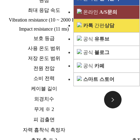
원점
최대 응답 속도
온라인
A/S문의
Vibration resistance (10 ~ 2000 Hz)
카톡
간편
상담
Impact resistance (11 ms)
보호 등급
공식
유튜브
사용 온도 범위
공식
블로그
저장 온도 범위
공식
카페
전원 전압
소비 전력
스마트 스토어
케이블 길이
외경치수
무게 ※ 2
피 검출면
자력 흡착식 측정자