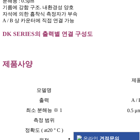
분해능 : 0.5μm
기름에 강함 구조. 내환경성 양호
자석에 의한 흡착식 측정자가 부속
A / B 상 카운터에 직접 연결 가능
DK SERIES의 출력별 연결 구성도
제품사양
제품
모델명
출력
A /
최소 분해능 ※ 1
0.5 μ
측정 범위
정확도 ( at20 ° C )
온라인
견적문의