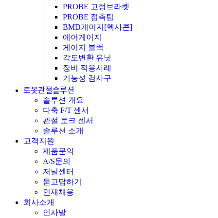
PROBE 고정브라켓
PROBE 접촉팁
BMD게이지[헥사콘]
에어게이지
게이지 블럭
각도변환 유닛
장비 적용사례
기능성 검사구
로봇관절솔루션
솔루션 개요
다축 F/T 센서
관절 토크 센서
솔루션 소개
고객지원
제품문의
A/S문의
저널센터
묻고답하기
인재채용
회사소개
인사말