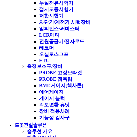
누설전류시험기
접지도통시험기
저항시험기
차단기/계전기 시험장비
임피던스/써미스터
LCR메터
전원공급기/전자로드
레코더
오실로스코프
ETC
측정보조구/장비
PROBE 고정브라켓
PROBE 접촉팁
BMD게이지[헥사콘]
에어게이지
게이지 블럭
각도변환 유닛
장비 적용사례
기능성 검사구
로봇관절솔루션
솔루션 개요