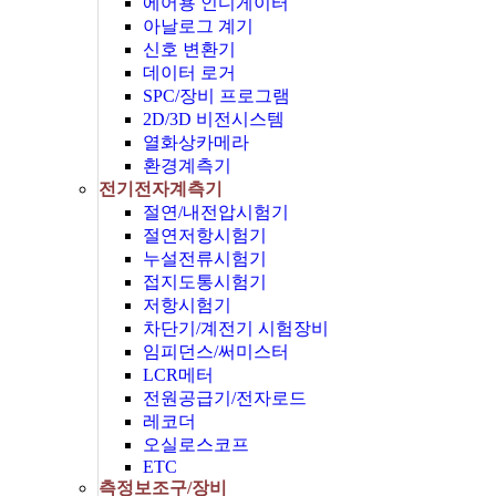
에어용 인디게이터
아날로그 계기
신호 변환기
데이터 로거
SPC/장비 프로그램
2D/3D 비전시스템
열화상카메라
환경계측기
전기전자계측기
절연/내전압시험기
절연저항시험기
누설전류시험기
접지도통시험기
저항시험기
차단기/계전기 시험장비
임피던스/써미스터
LCR메터
전원공급기/전자로드
레코더
오실로스코프
ETC
측정보조구/장비