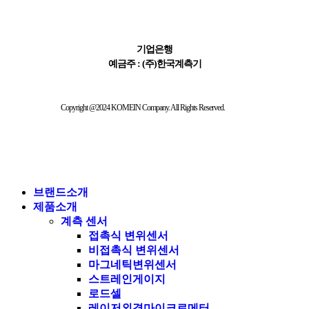
411-065621-01-015
기업은행
예금주 : (주)한국계측기
Copyright @2024 KOMEIN Company. All Rights Reserved.
브랜드소개
제품소개
계측 센서
접촉식 변위센서
비접촉식 변위센서
마그네틱변위센서
스트레인게이지
로드셀
레이저외경마이크로메터