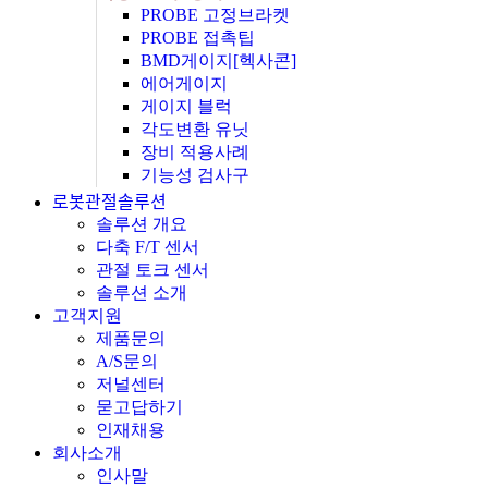
PROBE 고정브라켓
PROBE 접촉팁
BMD게이지[헥사콘]
에어게이지
게이지 블럭
각도변환 유닛
장비 적용사례
기능성 검사구
로봇관절솔루션
솔루션 개요
다축 F/T 센서
관절 토크 센서
솔루션 소개
고객지원
제품문의
A/S문의
저널센터
묻고답하기
인재채용
회사소개
인사말