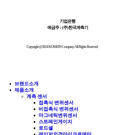
411-065621-01-015
기업은행
예금주 : (주)한국계측기
Copyright @2024 KOMEIN Company. All Rights Reserved.
브랜드소개
제품소개
계측 센서
접촉식 변위센서
비접촉식 변위센서
마그네틱변위센서
스트레인게이지
로드셀
레이저외경마이크로메터