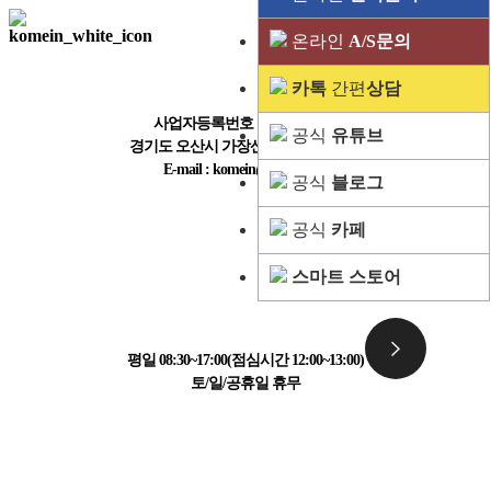
온라인
A/S문의
주식회사 한국계측기
카톡
간편
상담
사업자등록번호 : 124-87-35107
공식
유튜브
경기도 오산시 가장산업서북로 110-24
E-mail : komein@komein.kr
공식
블로그
공식
카페
고객센터 정보
스마트 스토어
031-223-1595
평일 08:30~17:00(점심시간 12:00~13:00)
토/일/공휴일 휴무
결제 정보