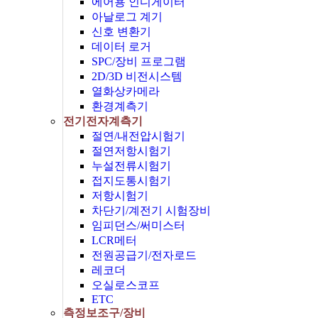
에어용 인디게이터
아날로그 계기
신호 변환기
데이터 로거
SPC/장비 프로그램
2D/3D 비전시스템
열화상카메라
환경계측기
전기전자계측기
절연/내전압시험기
절연저항시험기
누설전류시험기
접지도통시험기
저항시험기
차단기/계전기 시험장비
임피던스/써미스터
LCR메터
전원공급기/전자로드
레코더
오실로스코프
ETC
측정보조구/장비