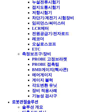
누설전류시험기
접지도통시험기
저항시험기
차단기/계전기 시험장비
임피던스/써미스터
LCR메터
전원공급기/전자로드
레코더
오실로스코프
ETC
측정보조구/장비
PROBE 고정브라켓
PROBE 접촉팁
BMD게이지[헥사콘]
에어게이지
게이지 블럭
각도변환 유닛
장비 적용사례
기능성 검사구
로봇관절솔루션
솔루션 개요