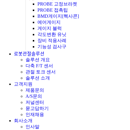
PROBE 고정브라켓
PROBE 접촉팁
BMD게이지[헥사콘]
에어게이지
게이지 블럭
각도변환 유닛
장비 적용사례
기능성 검사구
로봇관절솔루션
솔루션 개요
다축 F/T 센서
관절 토크 센서
솔루션 소개
고객지원
제품문의
A/S문의
저널센터
묻고답하기
인재채용
회사소개
인사말