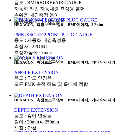
용도 : BMD(BORE)/AIR GAUGE
자동화 라인 자동내경 측정용 홀더
손쉬운 내경측정 용이
트위스트 방지 기능 포함
HEXACON
,
측정보조구/장비
,
BMD게이지
,
2 Point
PMK-XSO-EF 2POINT PLUG GAUGE
용도 : 자동화 내경측정용
측정자 : 2POINT
측정자높이 : 3mm~
표면처리 : 티타늄코팅
HEXACON
,
측정보조구/장비
,
BMD게이지
,
기타 악세서리
ANGLE EXTENSION
용도 : 각도 연장용
모든 PMK 측정 헤드 및 홀더에 적합
HEXACON
,
측정보조구/장비
,
BMD게이지
,
기타 악세서리
DEPTH EXTENSION
용도 : 깊이 연장용
길이 : 20mm to 250mm
재질 : 강철