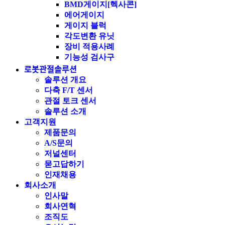
BMD게이지[헥사콘]
에어게이지
게이지 블럭
각도변환 유닛
장비 적용사례
기능성 검사구
로봇관절솔루션
솔루션 개요
다축 F/T 센서
관절 토크 센서
솔루션 소개
고객지원
제품문의
A/S문의
저널센터
묻고답하기
인재채용
회사소개
인사말
회사연혁
조직도