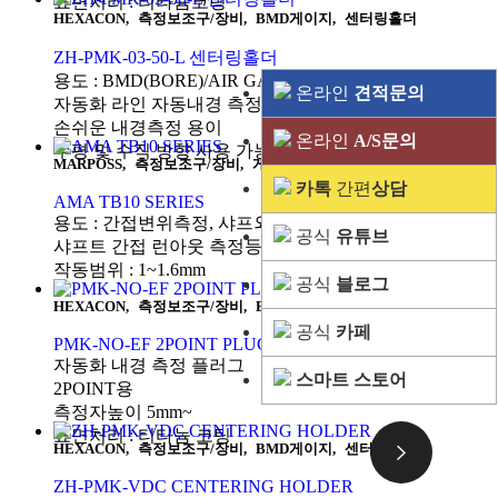
표면처리 : 티타늄코팅
HEXACON
,
측정보조구/장비
,
BMD게이지
,
센터링홀더
ZH-PMK-03-50-L 센터링홀더
용도 : BMD(BORE)/AIR GAUGE
온라인
견적문의
자동화 라인 자동내경 측정용 홀더
손쉬운 내경측정 용이
온라인
A/S문의
수평 및 수직 방향 사용 가능
MARPOSS
,
측정보조구/장비
,
게이지 블럭
카톡
간편
상담
AMA TB10 SERIES
용도 : 간접변위측정, 샤프외경측정
공식
유튜브
샤프트 간접 런아웃 측정등
작동범위 : 1~1.6mm
공식
블로그
HEXACON
,
측정보조구/장비
,
BMD게이지
,
2 Point
공식
카페
PMK-NO-EF 2POINT PLUG GAUGE
자동화 내경 측정 플러그
스마트 스토어
2POINT용
측정자높이 5mm~
표면처리 : 티타늄 코팅
HEXACON
,
측정보조구/장비
,
BMD게이지
,
센터링홀더
ZH-PMK-VDC CENTERING HOLDER