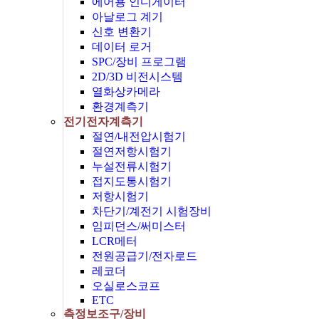
에어용 인디게이터
아날로그 계기
신호 변환기
데이터 로거
SPC/장비 프로그램
2D/3D 비전시스템
열화상카메라
환경계측기
전기전자계측기
절연/내전압시험기
절연저항시험기
누설전류시험기
접지도통시험기
저항시험기
차단기/계전기 시험장비
임피던스/써미스터
LCR메터
전원공급기/전자로드
레코더
오실로스코프
ETC
측정보조구/장비