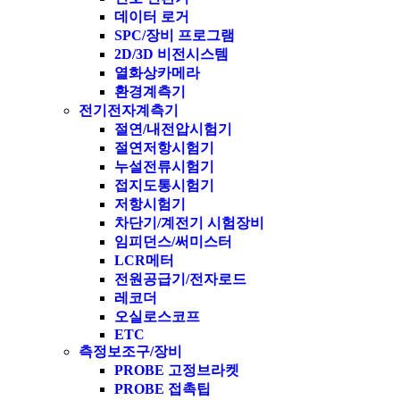
데이터 로거
SPC/장비 프로그램
2D/3D 비전시스템
열화상카메라
환경계측기
전기전자계측기
절연/내전압시험기
절연저항시험기
누설전류시험기
접지도통시험기
저항시험기
차단기/계전기 시험장비
임피던스/써미스터
LCR메터
전원공급기/전자로드
레코더
오실로스코프
ETC
측정보조구/장비
PROBE 고정브라켓
PROBE 접촉팁