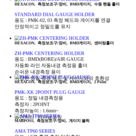
HEXACON
,
측정보조구/장비
,
BMD게이지
,
수동 핸들 홀더
STANDARD DIAL GAUGE HOLDER
용도 : PMK-02, 03 측정 헤드와 게이지를 연결
안정적이고 정밀도를 유지
HEXACON
,
측정보조구/장비
,
BMD게이지
,
센터링홀더
ZH-PMK CENTERING HOLDER
용도 : BMD(BORE)/AIR GAUGE
자동화 라인 자동내경 측정용 홀더
손쉬운 내경측정 용이
다양한 정밀 측정 헤드 및 게이지와의 호환성
HEXACON
,
측정보조구/장비
,
BMD게이지
,
2 Point
PMK-XK 2POINT PLUG GAUGE
용도 : 정밀 내경측정용
측정자 : 2POINT
측정자높이 : 1.6mm~
표면처리 : 티타늄코팅
MARPOSS
,
측정보조구/장비
,
게이지 블럭
AMA TP60 SERIES