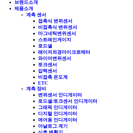
브랜드소개
제품소개
계측 센서
접촉식 변위센서
비접촉식 변위센서
마그네틱변위센서
스트레인게이지
로드셀
레이저외경마이크로메터
와이어변위센서
토크센서
압력센서
비접촉 온도계
ETC
계측 장비
변위센서 인디게이터
로드셀/토크센서 인디게이터
그래픽 인디게이터
디지털 인디게이터
에어용 인디게이터
아날로그 계기
신호 변환기