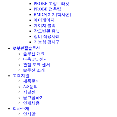
PROBE 고정브라켓
PROBE 접촉팁
BMD게이지[헥사콘]
에어게이지
게이지 블럭
각도변환 유닛
장비 적용사례
기능성 검사구
로봇관절솔루션
솔루션 개요
다축 F/T 센서
관절 토크 센서
솔루션 소개
고객지원
제품문의
A/S문의
저널센터
묻고답하기
인재채용
회사소개
인사말