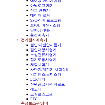
에어용 인디게이터
아날로그 계기
신호 변환기
데이터 로거
SPC/장비 프로그램
2D/3D 비전시스템
열화상카메라
환경계측기
전기전자계측기
절연/내전압시험기
절연저항시험기
누설전류시험기
접지도통시험기
저항시험기
차단기/계전기 시험장비
임피던스/써미스터
LCR메터
전원공급기/전자로드
레코더
오실로스코프
ETC
측정보조구/장비