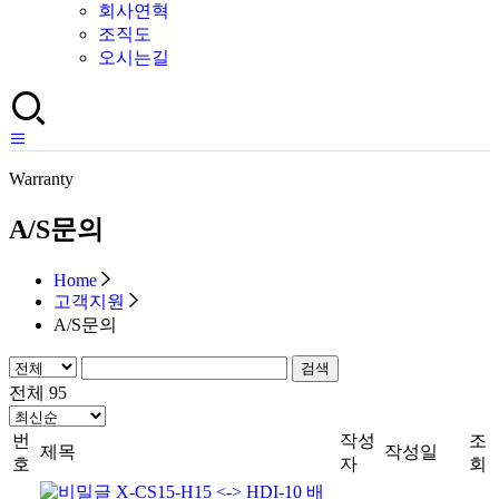
회사연혁
조직도
오시는길
Warranty
A/S문의
Home
고객지원
A/S문의
검색
전체 95
번
작성
조
제목
작성일
호
자
회
X-CS15-H15 <-> HDI-10 배